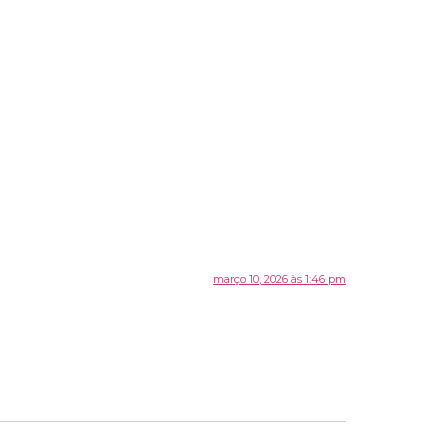
março 10, 2026 às 1:46 pm
in the dashboard.