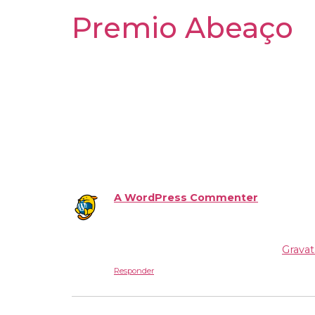
Premio Abeaço
Hello world!
Welcome to WordPress. This is your first post
Uma resposta
A WordPress Commenter
disse:
Hi, this is a comment.
To get started with moderating, editin
Commenter avatars come from
Gravat
Responder